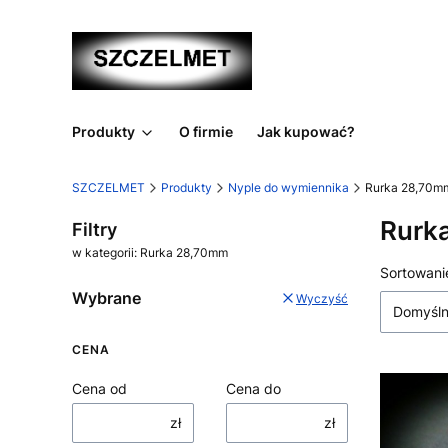
Produkty
O firmie
Jak kupować?
SZCZELMET
Produkty
Nyple do wymiennika
Rurka 28,70m
Rurk
Filtry
w kategorii: Rurka 28,70mm
Lista
Sortowani
Wybrane
Wyczyść
Domyśl
CENA
Cena od
Cena do
zł
zł