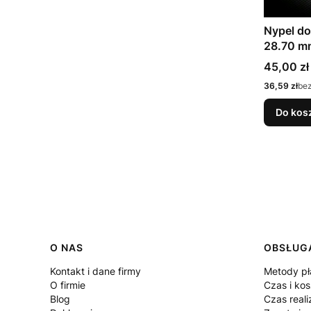
Nypel do
28.70 m
Cena
45,00 zł
Cena
36,59 zł
be
Do kos
Linki w stopce
O NAS
OBSŁUGA
Kontakt i dane firmy
Metody pł
O firmie
Czas i ko
Blog
Czas reali