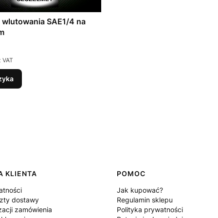
 wlutowania SAE1/4 na
m
z VAT
zyka
 KLIENTA
POMOC
atności
Jak kupować?
szty dostawy
Regulamin sklepu
zacji zamówienia
Polityka prywatności