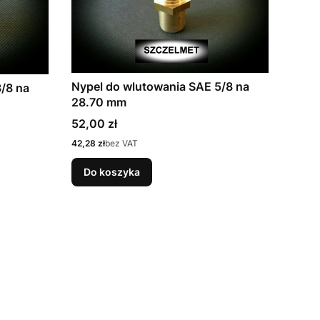
Nypel do wlutowania SAE 5/8 na
/8 na
28.70 mm
Cena
52,00 zł
Cena
42,28 zł
bez VAT
Do koszyka