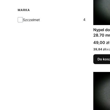
MARKA
Marka
4
Szczelmet
Nypel do
28.70 m
Cena
49,00 zł
Cena
39,84 zł
be
Do kos