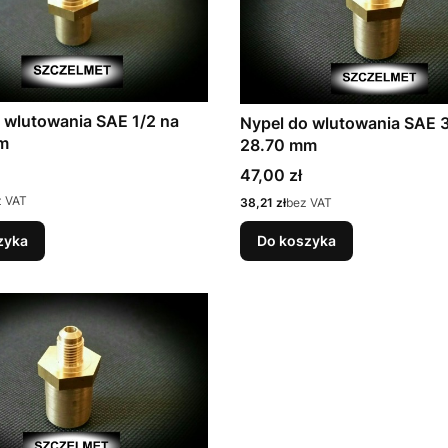
 wlutowania SAE 1/2 na
Nypel do wlutowania SAE 3
m
28.70 mm
Cena
47,00 zł
z VAT
Cena
38,21 zł
bez VAT
zyka
Do koszyka